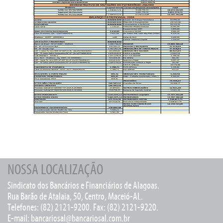
NOSSA LOCALIZAÇÃO
Sindicato dos Bancários e Financiários de Alagoas.
Rua Barão de Atalaia, 50, Centro, Maceió-AL.
Telefones: (82) 2121-9200. Fax: (82) 2121-9220.
E-mail:
bancariosal@bancariosal.com.br