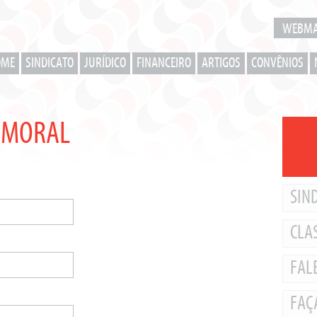
WEBMA
OME
SINDICATO
JURÍDICO
FINANCEIRO
ARTIGOS
CONVÊNIOS
 MORAL
SIND
CLA
FAL
FAÇ