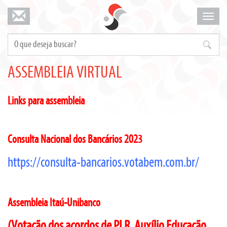
Mosta
menu
ASSEMBLEIA VIRTUAL
Links para assembleia
Consulta Nacional dos Bancários 2023
https://consulta-bancarios.votabem.com.br/
Assembleia Itaú-Unibanco
(Votação dos acordos de
PLR, Auxílio Educação,